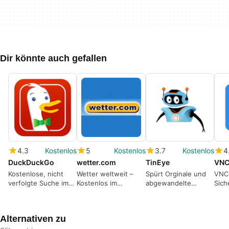
Dir könnte auch gefallen
4.3
Kostenlos
5
Kostenlos
3.7
Kostenlos
4
DuckDuckGo
wetter.com
TinEye
VNC
Kostenlose, nicht
Wetter weltweit –
Spürt Orginale und
VNC
verfolgte Suche im
Kostenlos im
abgewandelte
Sich
Internet
Browser
Versionen von
für
Bildern auf
Web
Alternativen zu