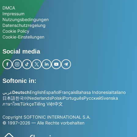
DMCA
Impressum
Nutzungsbedingungen
Datenschutzregelung
Cookie Policy
Cookie-Einstellungen
Social media
Softonic in:
عربي
Deutsch
English
Español
Français
Bahasa Indonesia
Italiano
日本語
한국어
Nederlands
Polski
Português
Русский
Svenska
ภาษาไทย
Türkçe
Tiếng Việt
中文
Copyright SOFTONIC INTERNATIONAL S.A.
© 1997–2026 — Alle Rechte vorbehalten